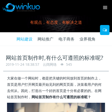
有观点，有态度，有解决之道
网站建设
网站推广
电子商务
业界视角
网站首页制作时,有什么可遵照的标准呢?
2019-11-24 18:38:57
云阔网络
545
大家在做一个网站时，都是把关键的时间放到首页的制作上，
首页是用户打开网页最开始见到的网页页面，决策着用户的何
去何从。因此，打造出一个好的首页是十分有必要的的。在网
站首页制作时，
网站首页制作有什么可遵照的标准呢？