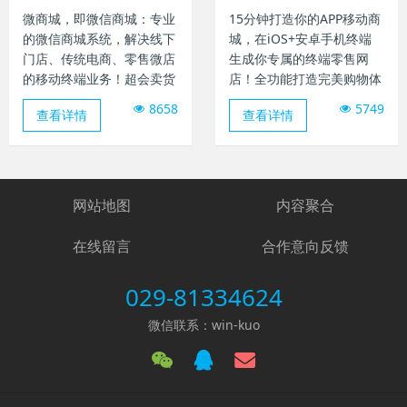
微商城，即微信商城：专业
15分钟打造你的APP移动商
的微信商城系统，解决线下
城，在iOS+安卓手机终端
门店、传统电商、零售微店
生成你专属的终端零售网
的移动终端业务！超会卖货
店！全功能打造完美购物体
的移动微商城，玩爆百种营
验，提高用户粘性。
8658
5749
查看详情
查看详情
销推广。
网站地图
内容聚合
在线留言
合作意向反馈
029-81334624
微信联系：win-kuo