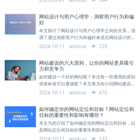
2025-03-01
winkuo
364
法。
网站设计与用户心理学：洞察用户行为和偏
好
本文探讨了网站设计与用户心理学之间的关系，强
调了通过洞察用户行为和偏好来优化网站设计的重
要性。通过深入了解用户心理和行为模式，设计师
2024-10-11
winkuo
729
可以创建与用户需求相匹配的网站，提供个性化的
体验，从而增强用户参与度和满意度。
网站建设的六大原则，让你的网站更具吸引
力和竞争力
如何建设一个好的网站呢？有没有一些通用的原则
或者标准可以遵循呢？本文将为你介绍网站建设的
六大原则，让你的网站更具吸引力和竞争力。
2024-10-11
winkuo
410
如何确定你的网站定位和目标？网站定位和
目标的重要性和影响有哪些？
本文为您介绍了如何确定你的网站定位和目标，以
及网站定位和目标的重要性和影响。
2024-10-11
winkuo
533