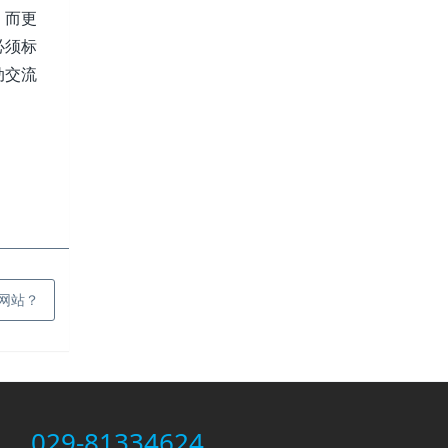
。而更
必须标
动交流
网站？
029-81334624