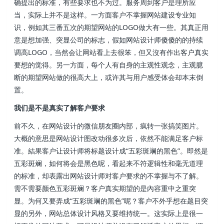
确提出的标准，有些要求也不为过。服务周到客户是理所应
当，实际上并不是这样。一方面客户不掌握网站建设专业知
识，例如其三番五次的期望网站的LOGO做大有一些。其真正用
意是想加强、突显公司的标志，假如网站设计师傻傻的的持续
调高LOGO，当然会让网站看上去很笨，但又沒有作出客户真实
要想的觉得。另一方面，每个人有自身的主观性观念，主观臆
断的期望网站做的很高大上，或许其与用户感受体会却本末倒
置。
我们是不是真实了解客户要求
前不久，在网站设计的微信朋友圈内部，疯转一张搞笑图片。
大概的意思是网站设计图改动很多次后，依然不能满足客户标
准。結果客户让设计师将标题设计成“五彩斑斓的黑色”。即然是
五彩斑斓，如何将会是黑色呢，看起来不符逻辑性和毫无道理
的标准，却表露出网站设计师对客户要求的不掌握与不了解。
需不需要颜色五彩斑斓？客户真实期望的是內容重中之重突
显。为何又要弄成“五彩斑斓的黑色”呢？客户不外乎想在题目突
显的另外，网站总体设计风格又要维持统一。这实际上是很一