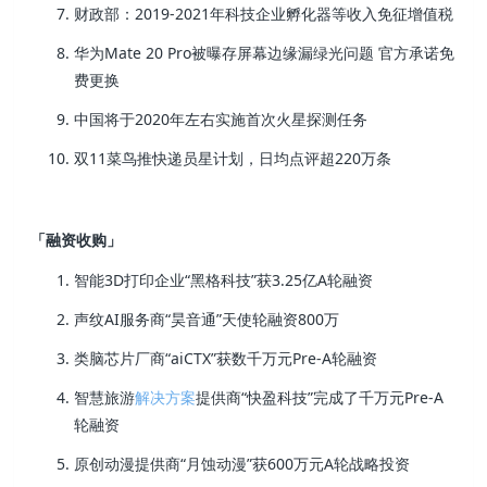
财政部：2019-2021年科技企业孵化器等收入免征增值税
华为Mate 20 Pro被曝存屏幕边缘漏绿光问题 官方承诺免
费更换
中国将于2020年左右实施首次火星探测任务
双11菜鸟推快递员星计划，日均点评超220万条
「融资收购」
智能3D打印企业“黑格科技”获3.25亿A轮融资
声纹AI服务商“昊音通”天使轮融资800万
类脑芯片厂商“aiCTX”获数千万元Pre-A轮融资
智慧旅游
解决方案
提供商“快盈科技”完成了千万元Pre-A
轮融资
原创动漫提供商“月蚀动漫”获600万元A轮战略投资