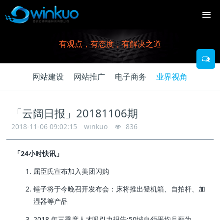
有观点，有态度，有解决之道
网站建设
网站推广
电子商务
业界视角
「云阔日报」20181106期
2018-11-06 09:02:15
winkuo
836
「24小时快讯」
屈臣氏宣布加入美团闪购
锤子将于今晚召开发布会：床将推出登机箱、自拍杆、加
湿器等产品
2018 年三季度人才吸引力报告:50城白领平均月薪为