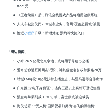
8221元
《王者荣耀》后，腾讯全线游戏产品将启用健康系统
人人车被指关闭20%城市业务，官网“覆盖超百城”被删
附近
小程序
升级：新增外送 预约等快捷入口
「周边新闻」
小米 26.5 亿元北京拿地，或将用于修建办公楼
爱奇艺称遭豆瓣网友诋毁，诉其侵犯名誉权并索赔20万
蜻蜓FM将投10亿元扶持主播生态，与亚马逊等合作出海
广东推出“电子身份证”，省内三星以上宾馆可登记住宿
消息称苹果削减 10% 订单，富士康或被迫裁员
海关总署：“无人机”国际贸易归类为“会飞的照相机”