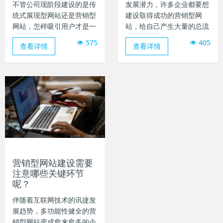
不管公司现阶段建设的是传
发展潜力，许多企业都要想
统式展现型网站还是营销型
建设取得成功的营销型网
网站，怎样吸引用户才是一
站，给自己产生大量的总流
致以来不会改变的话题讨
量和用户，但在市场竞争这
575
405
查看详情
查看详情
论。对于传统式展现型网站
般猛烈的互联网销售市场
这儿也不详细介绍了，前边
中，怎样去做才可以确保网
早已介绍了它对公司网络营
站的效果呢，下边云阔网络
销的作用，那么营销型网站
就来给大伙儿说一说制作营
是怎样吸引用户的呢？我们
销型网站必须充分考虑哪些
从下列好多个层面开展深层
方面？
次讨论。
营销型网站建设需要
注意哪些关键环节
呢？
​伴随着互联网技术的讯捷发
展趋势，多功能性健全的营
销型网站变成愈来愈多的企