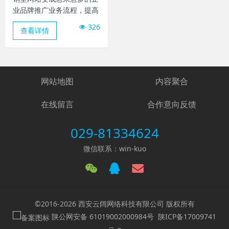
业品牌推广业务流程，提高
商品名气和销售量的极致质
326
查看详情
粒载体，对比于传统式网
站，营销型网站具有更强劲
的互联网推广及seo优化能
力，可以传送用户大量的商
品信息，保持好的转换实际
网站地图
内容聚合
效果，但并不是全部的公司
营销网站都能够得到盈利，
在线留言
合作意向反馈
早期的基本建设及中后期的
经营都必须认真看待， 那
029-81334624
么公司创建营销型网站必须
留意什么关键环节呢？
微信联系：win-kuo
©2016-2026 西安云阔网络科技有限公司 版权所有
陕公网安备 61019002000984号
陕ICP备17009741