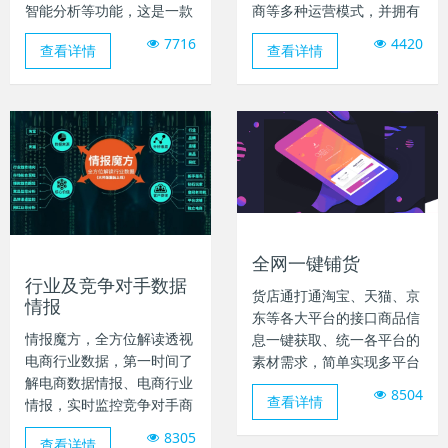
智能分析等功能，这是一款
商等多种运营模式，并拥有
专业的电商CRM，符合电
零售、批发、团购等多种业
7716
4420
查看详情
查看详情
商特征：高效、准确、低成
务模式，帮助企业低成本快
本。
速构建在线商城，在PC、
APP、微信等环境下，开启
帮助您更快地了解顾客，关
电子商务业务。充分考虑
怀顾客、提高老客户复购，
C2C网站使用习惯，使购物
增加营收
过程顺畅无比，内置完善的
促销手段，最大化刺激顾客
购买欲望，创新的模板机
制，彰显个性和特色，上手
便捷。
全网一键铺货
行业及竞争对手数据
货店通打通淘宝、天猫、京
情报
东等各大平台的接口商品信
情报魔方，全方位解读透视
息一键获取、统一各平台的
电商行业数据，第一时间了
素材需求，简单实现多平台
解电商数据情报、电商行业
一站式铺货。
8504
查看详情
情报，实时监控竞争对手商
业情报。
8305
查看详情