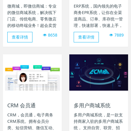
微商城，即微信商城：专业
ERP系统，国内领先的电子
的微信商城系统，解决线下
商务EPR系统，让你在全渠
门店、传统电商、零售微店
道商品、订单、库存统一管
的移动终端业务！超会卖货
理，快速部署，快速上手，
的移动微商城，玩爆百种营
快速业务处理，为新零售业
8658
7889
查看详情
查看详情
销推广。
务保障赋能的电商ERP。对
接43+主流电商平台，高效
自动化100万+的日订单处
理能力，拥有发票、接口授
权等20+个完善配套服务，
满足新零售的线上+线下+物
流需求。
CRM 会员通
多用户商城系统
CRM，会员通，电子商务
多用户商城系统，是一款支
CRM系统。拥有会员分
持商家入驻的多用户商城系
类、短信营销、微信互动、
统， 支持自营、联营、招