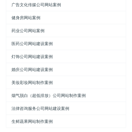
广告文化传媒公司网站案例
健身房网站案例
药业公司网站案例
医药公司网站建设案例
灯饰公司网站建设案例
婚庆公司网站建设案例
美妆彩妆网站制作案例
烟气脱白（超低排放）公司网站制作案例
法律咨询服务公司网站建设案例
生鲜蔬果网站制作案例