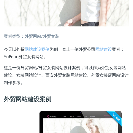
案例类型：
外贸网站/外贸女装
今天以外贸
网站建设案例
为例，奉上一例外贸公司
网站建设
案例：
YuFeng外贸女装网站。
这是一例外贸网站/外贸女装网站设计案例，可以作为外贸女装网站
建设、女装网站设计、西安外贸女装网站建设、外贸女装店网站设计
制作参考。
外贸网站建设案例