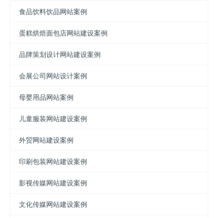
食品饮料饮品网站案例
蛋糕烘焙面包店网站建设案例
品牌策划设计网站建设案例
会展公司网站设计案例
母婴用品网站案例
儿童服装网站建设案例
外贸网站建设案例
印刷包装网站建设案例
影视传媒网站建设案例
文化传媒网站建设案例