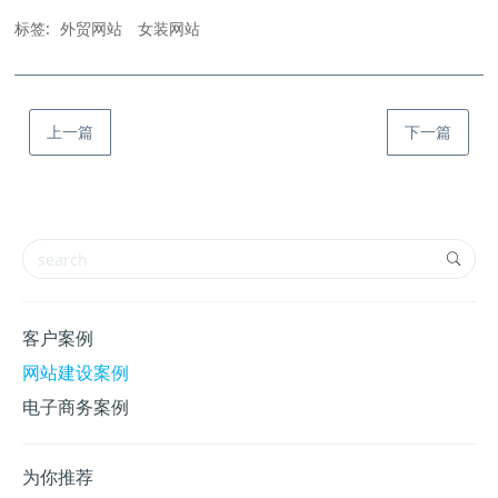
标签:
外贸网站
女装网站
上一篇
下一篇
客户案例
网站建设案例
电子商务案例
为你推荐