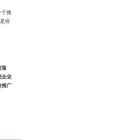
一个推
的是你
何落
型企业
传推广