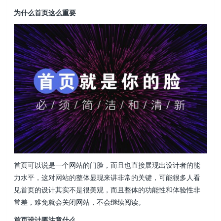
为什么首页这么重要
首页可以说是一个网站的门脸，而且也直接展现出设计者的能
力水平，这对网站的整体显现来讲非常的关键，可能很多人看
见首页的设计其实不是很美观，而且整体的功能性和体验性非
常差，难免就会关闭网站，不会继续阅读。
首页设计要注意什么