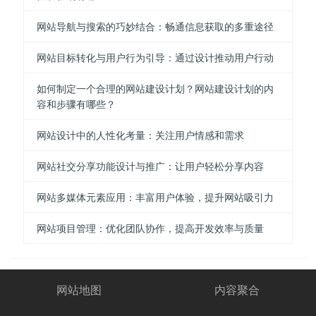
网站导航与搜索的巧妙结合：畅通信息获取的多重途径
网站目标转化与用户行为引导：通过设计推动用户行动
如何制定一个合理的网站建设计划？网站建设计划的内
容和步骤有哪些？
网站设计中的人性化考量：关注用户情感和需求
网站社交分享功能设计与推广：让用户轻松分享内容
网站多媒体元素应用：丰富用户体验，提升网站吸引力
网站项目管理：优化团队协作，提高开发效率与质量
网站地图
内容聚合