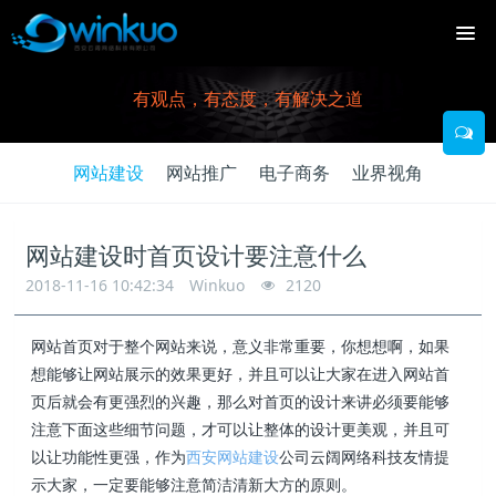
有观点，有态度，有解决之道
网站建设
网站推广
电子商务
业界视角
网站建设时首页设计要注意什么
2018-11-16 10:42:34
Winkuo
2120
网站首页对于整个网站来说，意义非常重要，你想想啊，如果
想能够让网站展示的效果更好，并且可以让大家在进入网站首
页后就会有更强烈的兴趣，那么对首页的设计来讲必须要能够
注意下面这些细节问题，才可以让整体的设计更美观，并且可
以让功能性更强，作为
西安网站建设
公司云阔网络科技友情提
示大家，一定要能够注意简洁清新大方的原则。