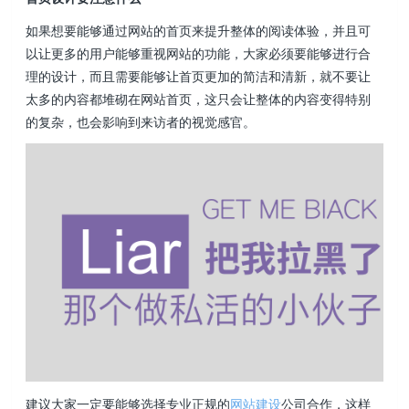
如果想要能够通过网站的首页来提升整体的阅读体验，并且可
以让更多的用户能够重视网站的功能，大家必须要能够进行合
理的设计，而且需要能够让首页更加的简洁和清新，就不要让
太多的内容都堆砌在网站首页，这只会让整体的内容变得特别
的复杂，也会影响到来访者的视觉感官。
建议大家一定要能够选择专业正规的
网站建设
公司合作，这样