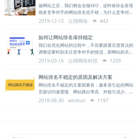
做网站之后，我们都会去做SEO，这时候你会发现
很多竞争对手的网站排名也不错，为什么竞争对手
的网站SEO网站排名比你的好？针对从业SEO的人
2019-12-12
云阔网络
443
而言应该从哪些方面去分析下原因？本一篇文章将
带大伙儿了解一下有关竞争对手网站排名好的原因
如何让网站排名保持稳定
都包含哪些方面，期待对大伙儿在SEO方面有一定
我们在优化网站的过程中，不但要跟紧百度算法的
的帮助。
调整还要时刻关注竞争对手的情况，那网站的关键
词排名波动很大，我们该如何去保持相对稳定的排
2019-03-16
云阔网络科技
1209
名呢？
网站排名不稳定的原因及解决方案
网站排名不稳定的主要因素有：服务器引起的网站
页面访问速度慢、网站跳出率高、外链引流少、长
尾词排名滞后等……
2018-08-30
winkuo
1197