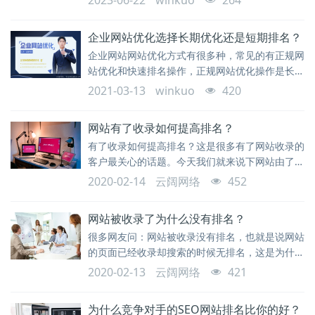
2023-06-22
winkuo
264
和实用方法。
企业网站优化选择长期优化还是短期排名？
企业网站网站优化方式有很多种，常见的有正规网
站优化和快速排名操作，正规网站优化操作是长期
优化，通过持续产出用户真正需要高质量的文章，
2021-03-13
winkuo
420
积累域名信任度，获得搜索引擎的青睐，进而提升
收录和排名。
网站有了收录如何提高排名？
有了收录如何提高排名？这是很多有了网站收录的
客户最关心的话题。今天我们就来说下网站由了收
录如何提高排名的话题
2020-02-14
云阔网络
452
网站被收录了为什么没有排名？
很多网友问：网站被收录没有排名，也就是说网站
的页面已经收录却搜索的时候无排名，这是为什么
呢？基于这个问题，我们就来解析下为什么网站被
2020-02-13
云阔网络
421
收录而没有排名？有收录没排名的原因有哪些？
为什么竞争对手的SEO网站排名比你的好？