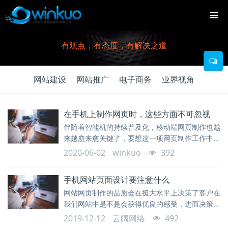
有观点，有态度，有解决之道
网站建设
网站推广
电子商务
业界视角
在手机上制作网页时，这些方面不可忽视
伴随着智能机的持续普及化，移动端网页制作也越
来越愈来愈关键了，要想这一项网页制作工作中越
来越更为的关键得话，那麼，在实际开展手机端网
2020-06-02
winkuo
392
页制作的情况下下边的这好多个层面是不可忽视的
手机网站页面设计要注意什么
网站网页制作的品质会在挺大水平上决策了客户在
我们网站中是不是会获得优良的感受，进而决策她
们是去是留，这不但涉及到PC端网站，也涉及到
2019-12-12
云阔网络
492
手机网站。手机网站页面设计需要注意些什么呢？