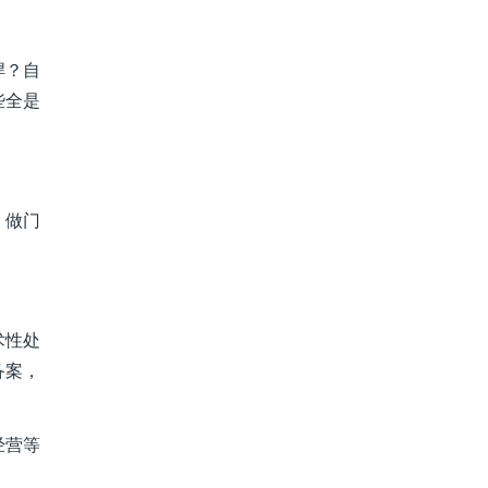
悍？自
些全是
，做门
术性处
备案，
经营等