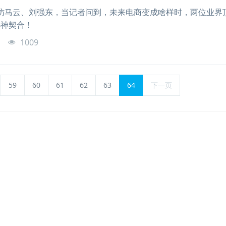
访马云、刘强东，当记者问到，未来电商变成啥样时，两位业界
%神契合！
o
1009
59
60
61
62
63
64
下一页