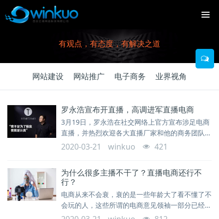
有观点，有态度，有解决之道
网站建设
网站推广
电子商务
业界视角
罗永浩宣布开直播，高调进军直播电商
3月19日，罗永浩在社交网络上官方宣布涉足电商
直播，并热烈欢迎各大直播厂家和他的商务团队进
行洽谈。
2020-03-21
winkuo
421
为什么很多主播不干了？直播电商还行不
行？
电商从来不会衰，衰的是一些年龄大了看不懂了不
会玩的人，这些所谓的电商意见领袖一部分已经被
年轻电商人赶下电商舞台，表现形式就是一边唱